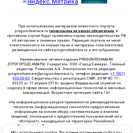
При использовании материалов новостного портала
progorodsamara.ru
гиперссылка на ресурс обязательна,
в
противном случае будут применены нормы законодательства РФ
об авторских и смежных правах. Редакция портала не несет
ответственности за комментарии и материалы пользователей,
размещенные на сайте progorodsamara.ru и его субдоменах.
Наименование: сетевое издание PROGORODSAMARA
(ПРОГОРОДСАМАРА) Учредитель: ООО «Город Самара». Главный
редактор: Романова А.А. Электронная почта редакции:
progorodsamara@progorodsamara.ru, телефон редакции:
+7 (987)
905-00-63
. Свидетельство о регистрации СМИ: ЭЛ № ФС 77 -
65325 от 12 апреля 2016г. выдано Федеральной службой по
надзору в сфере связи, информационных технологий и массовых
коммуникаций. Возрастная категория сайта 16+
«На информационном ресурсе применяются рекомендательные
технологии (информационные технологии предоставления
информации на основе сбора, систематизации и анализа
сведений, относящихся к предпочтениям пользователей сети
«Интернет», находящихся на территории Российской
Федерации)». Правила применения рекомендательных
технологий в виджетах рекламно-обменной сети
«СМИ2» (PDF)
Мы используем cookie. Во время посещения сайта вы