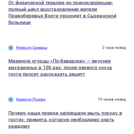
От физической терапии до психокоррекции:
полный цикл восстановления жители
Правобережья Волги проходят в Сызранской
больнице
Новости Самары
2 часа назад
Мариную огурцы «По-баварски» — вкуснее
магазинных в 100 раз: после первого укуса
гости просят рассказать рецепт
Новости России
13 часов назад
Почему наши предки запрещали мыть посуду в
гостях: примета, которую необходимо знать
каждому