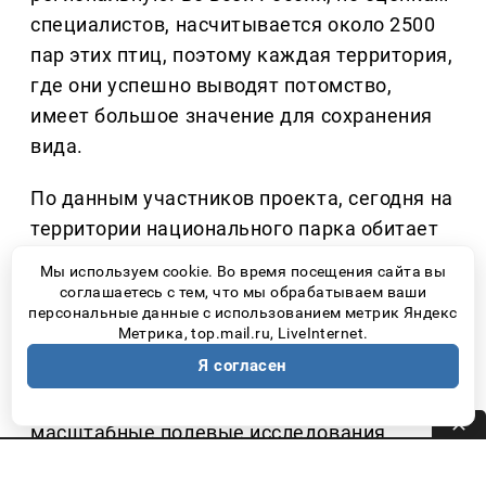
специалистов, насчитывается около 2500
пар этих птиц, поэтому каждая территория,
где они успешно выводят потомство,
имеет большое значение для сохранения
вида.
По данным участников проекта, сегодня на
территории национального парка обитает
около ста особей орлана-белохвоста.
Мы используем cookie. Во время посещения сайта вы
соглашаетесь с тем, что мы обрабатываем ваши
За четыре года грантовые средства
персональные данные с использованием метрик Яндекс
Метрика, top.mail.ru, LiveInternet.
позволили приобрести современную фото-
Я согласен
и видеотехнику для дистанционного
наблюдения за птицами, организовать
масштабные полевые исследования,
выявить новые гнездовые территории и