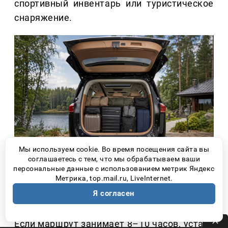
спортивный инвентарь или туристическое
снаряжение.
Мы используем cookie. Во время посещения сайта вы
соглашаетесь с тем, что мы обрабатываем ваши
персональные данные с использованием метрик Яндекс
Метрика, top.mail.ru, LiveInternet.
2. КОМФОРТ НУЖЕН НЕ
Я согласен
ТОЛЬКО ВОДИТЕЛЮ
Если маршрут занимает 8–10 часов, устает