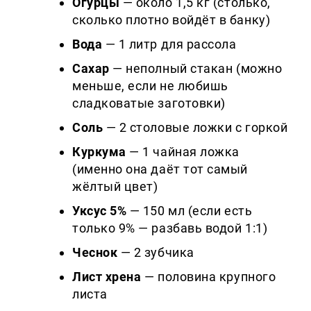
Огурцы
— около 1,5 кг (столько,
сколько плотно войдёт в банку)
Вода
— 1 литр для рассола
Сахар
— неполный стакан (можно
меньше, если не любишь
сладковатые заготовки)
Соль
— 2 столовые ложки с горкой
Куркума
— 1 чайная ложка
(именно она даёт тот самый
жёлтый цвет)
Уксус 5%
— 150 мл (если есть
только 9% — разбавь водой 1:1)
Чеснок
— 2 зубчика
Лист хрена
— половина крупного
листа