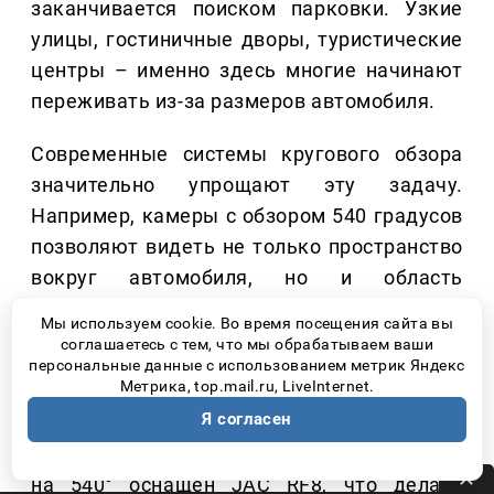
заканчивается поиском парковки. Узкие
улицы, гостиничные дворы, туристические
центры – именно здесь многие начинают
переживать из-за размеров автомобиля.
Современные системы кругового обзора
значительно упрощают эту задачу.
Например, камеры с обзором 540 градусов
позволяют видеть не только пространство
вокруг автомобиля, но и область
непосредственно под ним. Это особенно
Мы используем cookie. Во время посещения сайта вы
удобно при парковке, проезде рядом с
соглашаетесь с тем, что мы обрабатываем ваши
персональные данные с использованием метрик Яндекс
бордюрами или движении по тесным
Метрика, top.mail.ru, LiveInternet.
улицам незнакомого города.
Я согласен
Именно такой системой кругового обзора
на 540° оснащен JAC RF8, что делает