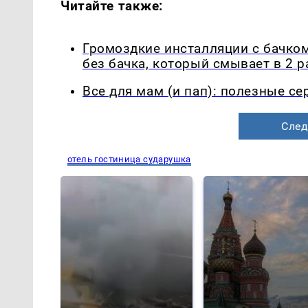
Читайте также:
Громоздкие инсталляции с бачком
без бачка, который смывает в 2 
Все для мам (и пап): полезные с
След
отель гостиница сударушка