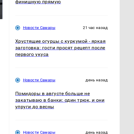
финишную прямую
Где будет встреча
Такую зиму в России
президентов США и
никто не ждал: как
России: Европа?
так?!
Новости Самары
21 час назад
Хрустящие огурцы с куркумой - яркая
заготовка: гости просят рецепт после
первого укуса
Новости Самары
день назад
Помидоры в августе больше не
закатываю в банки: один трюк, и они
упруги до весны
Новости Самары
день назад