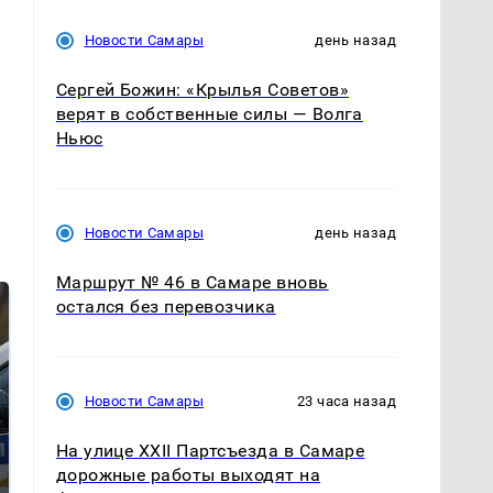
Новости Самары
день назад
Сергей Божин: «Крылья Советов»
верят в собственные силы — Волга
Ньюс
Новости Самары
день назад
Маршрут № 46 в Самаре вновь
остался без перевозчика
Новости Самары
23 часа назад
На улице XXII Партсъезда в Самаре
дорожные работы выходят на