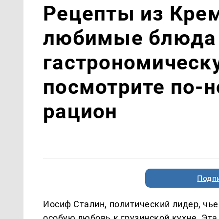
Рецепты из Кре
любимые блюда 
гастрономическу
посмотрите по-
рацион
Подп
Иосиф Сталин, политический лидер, чье
особую любовь к грузинской кухне. Эт