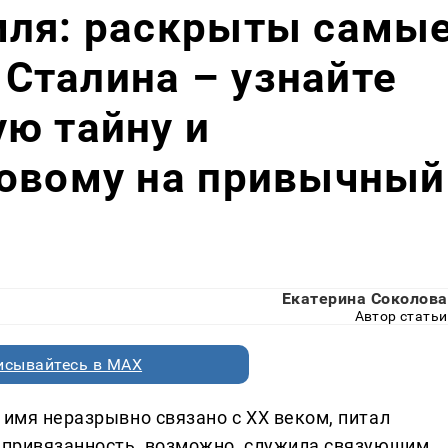
мля: раскрыты самы
Сталина – узнайте
ю тайну и
новому на привычный
Екатерина Соколова
Автор статьи
исывайтесь в MAX
 имя неразрывно связано с XX веком, питал
а привязанность, возможно, служила связующим