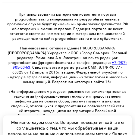
При использовании материалов новостного портала
progorodsamara.ru
гиперссылка на ресурс обязательна,
в
противном случае будут применены нормы законодательства РФ
об авторских и смежных правах. Редакция портала не несет
ответственности за комментарии и материалы пользователей,
размещенные на сайте progorodsamara.ru и его субдоменах.
Наименование: сетевое издание PROGORODSAMARA
(ПРОГОРОДСАМАРА) Учредитель: ООО «Город Самара». Главный
редактор: Романова А.А. Электронная почта редакции:
progorodsamara@progorodsamara.ru, телефон редакции:
+7 (987)
905-00-63
. Свидетельство о регистрации СМИ: ЭЛ № ФС 77 -
65325 от 12 апреля 2016г. выдано Федеральной службой по
надзору в сфере связи, информационных технологий и массовых
коммуникаций. Возрастная категория сайта 16+
«На информационном ресурсе применяются рекомендательные
технологии (информационные технологии предоставления
информации на основе сбора, систематизации и анализа
сведений, относящихся к предпочтениям пользователей сети
«Интернет», находящихся на территории Российской
Федерации)». Правила применения рекомендательных
технологий в виджетах рекламно-обменной сети
«СМИ2» (PDF)
Мы используем cookie. Во время посещения сайта вы
соглашаетесь с тем, что мы обрабатываем ваши
персональные данные с использованием метрик Яндекс