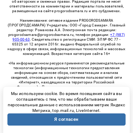
об авторских и смежных правах. Редакция портала не несет
ответственности за комментарии и материалы пользователей,
размещенные на сайте progorodsamara.ru и его субдоменах.
Наименование: сетевое издание PROGORODSAMARA
(ПРОГОРОДСАМАРА) Учредитель: ООО «Город Самара». Главный
редактор: Романова А.А. Электронная почта редакции:
progorodsamara@progorodsamara.ru, телефон редакции:
+7 (987)
905-00-63
. Свидетельство о регистрации СМИ: ЭЛ № ФС 77 -
65325 от 12 апреля 2016г. выдано Федеральной службой по
надзору в сфере связи, информационных технологий и массовых
коммуникаций. Возрастная категория сайта 16+
«На информационном ресурсе применяются рекомендательные
технологии (информационные технологии предоставления
информации на основе сбора, систематизации и анализа
сведений, относящихся к предпочтениям пользователей сети
«Интернет», находящихся на территории Российской
Федерации)». Правила применения рекомендательных
технологий в виджетах рекламно-обменной сети
«СМИ2» (PDF)
Мы используем cookie. Во время посещения сайта вы
соглашаетесь с тем, что мы обрабатываем ваши
персональные данные с использованием метрик Яндекс
Метрика, top.mail.ru, LiveInternet.
© 2026 «ProGorodSamara» | Все права защищены
Я согласен
Возрастная категория сайта 16+
Политика конфиденциальности