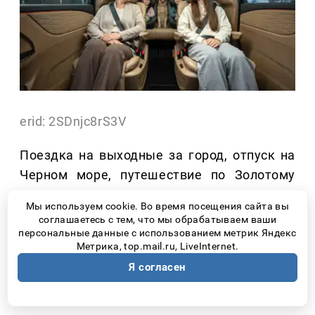
erid: 2SDnjc8rS3V
Поездка на выходные за город, отпуск на
Черном море, путешествие по Золотому
кольцу или автотур на Алтай – все больше
Мы используем cookie. Во время посещения сайта вы
россиян выбирают именно автомобиль. Он
соглашаетесь с тем, что мы обрабатываем ваши
позволяет не зависеть от расписания
персональные данные с использованием метрик Яндекс
Метрика, top.mail.ru, LiveInternet.
поездов и самолетов, менять маршрут по
Я согласен
ходу поездки и останавливаться там, где
действительно хочется.