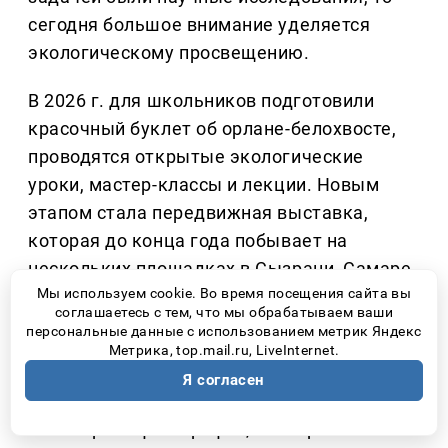
сегодня большое внимание уделяется
экологическому просвещению.
В 2026 г. для школьников подготовили
красочный буклет об орлане-белохвосте,
проводятся открытые экологические
уроки, мастер-классы и лекции. Новым
этапом стала передвижная выставка,
которая до конца года побывает на
нескольких площадках в Сызрани, Самаре,
Мы используем cookie. Во время посещения сайта вы
Тольятти, Жигулёвске, Новокуйбышевске,
соглашаетесь с тем, что мы обрабатываем ваши
вузах, колледжах, школах и домах
персональные данные с использованием метрик Яндекс
культуры региона.
Метрика, top.mail.ru, LiveInternet.
Я согласен
На выставке дети могут не просто
посмотреть фотографии, но и принять