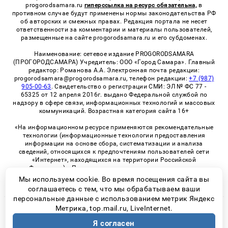
progorodsamara.ru
гиперссылка на ресурс обязательна,
в
противном случае будут применены нормы законодательства РФ
об авторских и смежных правах. Редакция портала не несет
ответственности за комментарии и материалы пользователей,
размещенные на сайте progorodsamara.ru и его субдоменах.
Наименование: сетевое издание PROGORODSAMARA
(ПРОГОРОДСАМАРА) Учредитель: ООО «Город Самара». Главный
редактор: Романова А.А. Электронная почта редакции:
progorodsamara@progorodsamara.ru, телефон редакции:
+7 (987)
905-00-63
. Свидетельство о регистрации СМИ: ЭЛ № ФС 77 -
65325 от 12 апреля 2016г. выдано Федеральной службой по
надзору в сфере связи, информационных технологий и массовых
коммуникаций. Возрастная категория сайта 16+
«На информационном ресурсе применяются рекомендательные
технологии (информационные технологии предоставления
информации на основе сбора, систематизации и анализа
сведений, относящихся к предпочтениям пользователей сети
«Интернет», находящихся на территории Российской
Федерации)». Правила применения рекомендательных
технологий в виджетах рекламно-обменной сети
«СМИ2» (PDF)
Мы используем cookie. Во время посещения сайта вы
соглашаетесь с тем, что мы обрабатываем ваши
персональные данные с использованием метрик Яндекс
Метрика, top.mail.ru, LiveInternet.
© 2026 «ProGorodSamara» | Все права защищены
Я согласен
Возрастная категория сайта 16+