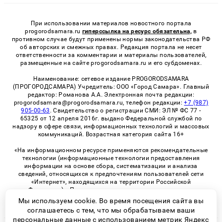
При использовании материалов новостного портала
progorodsamara.ru
гиперссылка на ресурс обязательна,
в
противном случае будут применены нормы законодательства РФ
об авторских и смежных правах. Редакция портала не несет
ответственности за комментарии и материалы пользователей,
размещенные на сайте progorodsamara.ru и его субдоменах.
Наименование: сетевое издание PROGORODSAMARA
(ПРОГОРОДСАМАРА) Учредитель: ООО «Город Самара». Главный
редактор: Романова А.А. Электронная почта редакции:
progorodsamara@progorodsamara.ru, телефон редакции:
+7 (987)
905-00-63
. Свидетельство о регистрации СМИ: ЭЛ № ФС 77 -
65325 от 12 апреля 2016г. выдано Федеральной службой по
надзору в сфере связи, информационных технологий и массовых
коммуникаций. Возрастная категория сайта 16+
«На информационном ресурсе применяются рекомендательные
технологии (информационные технологии предоставления
информации на основе сбора, систематизации и анализа
сведений, относящихся к предпочтениям пользователей сети
«Интернет», находящихся на территории Российской
Федерации)». Правила применения рекомендательных
технологий в виджетах рекламно-обменной сети
«СМИ2» (PDF)
Мы используем cookie. Во время посещения сайта вы
соглашаетесь с тем, что мы обрабатываем ваши
персональные данные с использованием метрик Яндекс