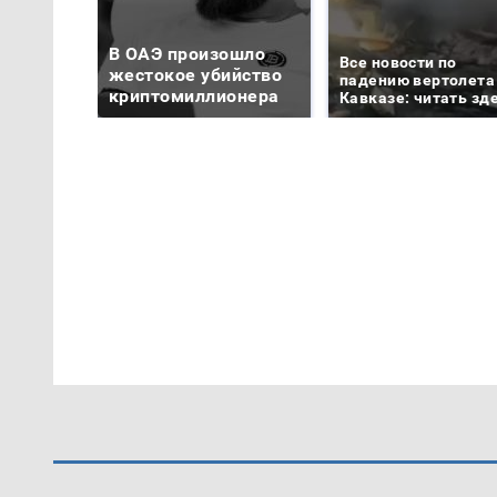
В ОАЭ произошло
Все новости по
жестокое убийство
падению вертолета
криптомиллионера
Кавказе: читать зд