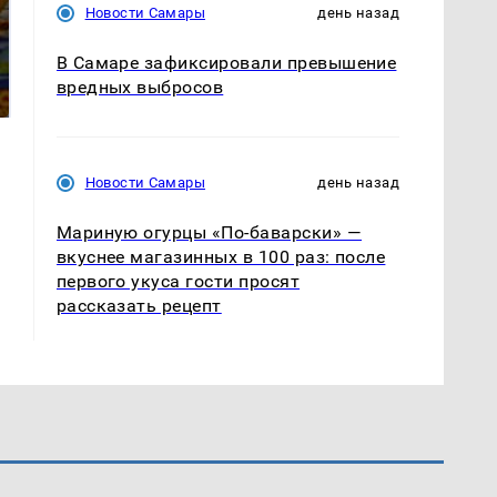
Новости Самары
день назад
СМИ: В Химках на
полицейскую
Где будет встреча
В Самаре зафиксировали превышение
машину напали и
президентов США и
вредных выбросов
подожгли.
России: Европа?
Новости Самары
день назад
Мариную огурцы «По-баварски» —
вкуснее магазинных в 100 раз: после
первого укуса гости просят
рассказать рецепт