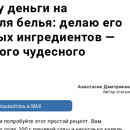
у деньги на
я белья: делаю его
ых ингредиентов —
того чудесного
Анастасия Дмитриева
Автор статьи
исывайтесь в MAX
 попробуйте этот простой рецепт. Вам
г соли, 100 г пищевой соды и несколько капель