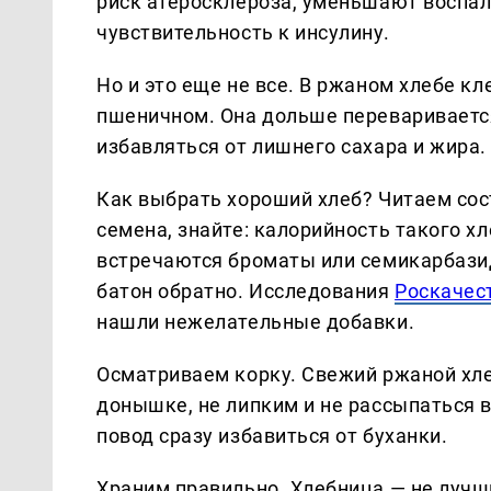
риск атеросклероза, уменьшают воспа
чувствительность к инсулину.
Но и это еще не все. В ржаном хлебе к
пшеничном. Она дольше переваривается
избавляться от лишнего сахара и жира.
Как выбрать хороший хлеб? Читаем сост
семена, знайте: калорийность такого х
встречаются броматы или семикарбази
батон обратно. Исследования
Роскачес
нашли нежелательные добавки.
Осматриваем корку. Свежий ржаной хле
донышке, не липким и не рассыпаться 
повод сразу избавиться от буханки.
Храним правильно. Хлебница — не лучши