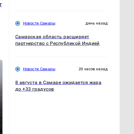
т
Новости Самары
день назад
Самарская область расширяет
партнерство с Республикой Индией
Новости Самары
20 часов назад
8 августа в Самаре ожидается жара
до +33 градусов
Таких событий не
В магазинах России
было с 1945: чего
ажиотаж из-за этого
ждать всем нам?
продукта: что купить?