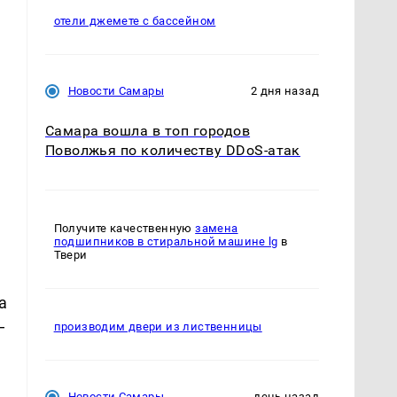
отели джемете с бассейном
Новости Самары
2 дня назад
Самара вошла в топ городов
Поволжья по количеству DDoS-атак
Получите качественную
замена
подшипников в стиральной машине lg
в
Твери
а
—
производим двери из лиственницы
Новости Самары
день назад