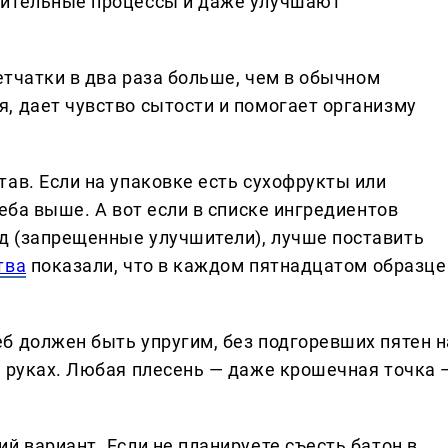
лительные процессы и даже улучшают
летчатки в два раза больше, чем в обычном
, дает чувство сытости и помогает организму
ав. Если на упаковке есть сухофрукты или
леба выше. А вот если в списке ингредиентов
д (запрещенные улучшители), лучше поставить
тва
показали, что в каждом пятнадцатом образце
б должен быть упругим, без подгоревших пятен н
в руках. Любая плесень — даже крошечная точка 
й вариант. Если не планируете съесть батон в