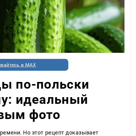
вайтесь в MAX
цы по-польски
му: идеальный
овым фото
ремени. Но этот рецепт доказывает