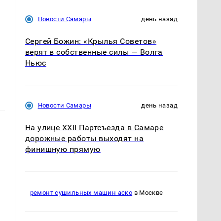
Новости Самары
день назад
Сергей Божин: «Крылья Советов»
верят в собственные силы — Волга
Ньюс
Новости Самары
день назад
На улице XXII Партсъезда в Самаре
дорожные работы выходят на
финишную прямую
ремонт сушильных машин аско
в Москве