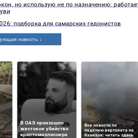
окон, но использую не по назначению: работае
буви
026: подборка для самарских гедонистов
ующая новость ↓
В ОАЭ произошло
Все новости по
жестокое убийство
падению вертолета на
криптомиллионера
Кавказе: читать здесь