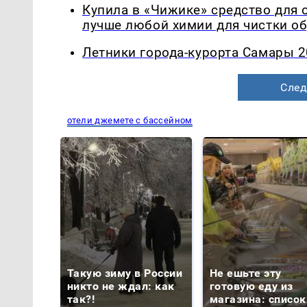
Купила в «Чижике» средство для 
лучше любой химии для чистки о
Летники города-курорта Самары 2
След
отели джемете с бассейном
Такую зиму в России
Не ешьте эту
никто не ждал: как
готовую еду из
так?!
магазина: список