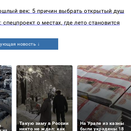
рошлый век: 5 причин выбрать открытый душ
: спецпроект о местах, где лето становится
ующая новость ↓
Такую зиму в России
На Урале из казны
о
никто не ждал: как
были украдены 18
а на