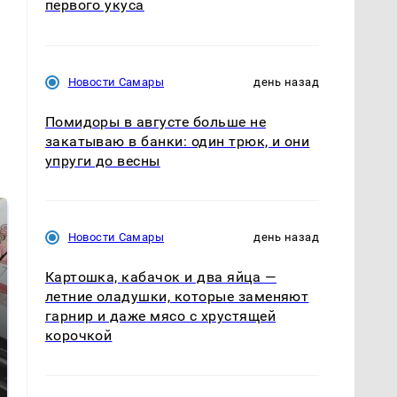
первого укуса
Новости Самары
день назад
Помидоры в августе больше не
закатываю в банки: один трюк, и они
упруги до весны
Новости Самары
день назад
Картошка, кабачок и два яйца —
летние оладушки, которые заменяют
гарнир и даже мясо с хрустящей
корочкой
Не ешьте эту
В ОАЭ произошло
готовую еду из
жестокое убийство