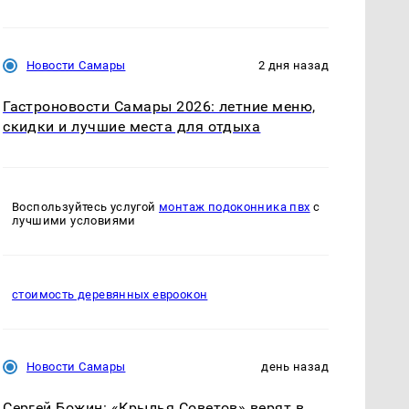
Новости Самары
2 дня назад
Гастроновости Самары 2026: летние меню,
скидки и лучшие места для отдыха
Воспользуйтесь услугой
монтаж подоконника пвх
с
лучшими условиями
стоимость деревянных евроокон
Новости Самары
день назад
Сергей Божин: «Крылья Советов» верят в