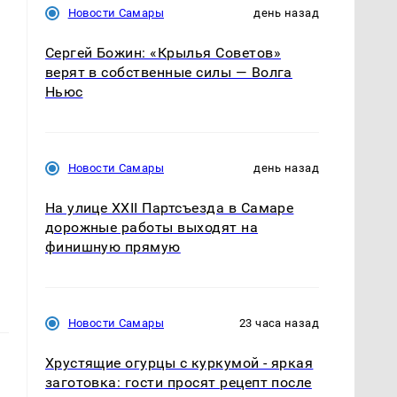
Новости Самары
день назад
Сергей Божин: «Крылья Советов»
верят в собственные силы — Волга
Ньюс
Новости Самары
день назад
На улице XXII Партсъезда в Самаре
дорожные работы выходят на
финишную прямую
Новости Самары
23 часа назад
Хрустящие огурцы с куркумой - яркая
заготовка: гости просят рецепт после