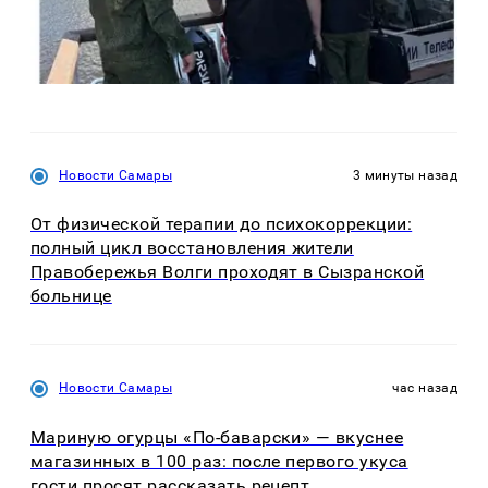
Новости Самары
3 минуты назад
От физической терапии до психокоррекции:
полный цикл восстановления жители
Правобережья Волги проходят в Сызранской
больнице
Новости Самары
час назад
Мариную огурцы «По-баварски» — вкуснее
магазинных в 100 раз: после первого укуса
гости просят рассказать рецепт