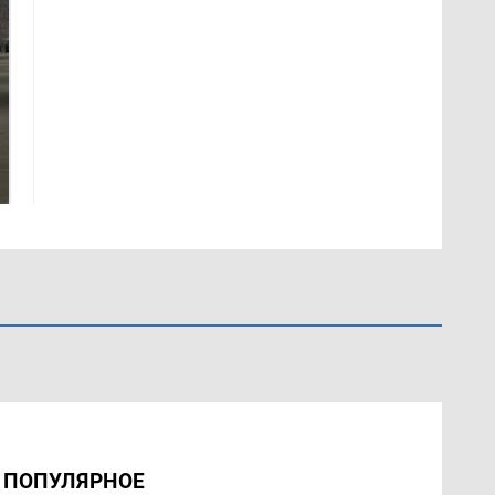
На Урале из казны
Не ешьте эту
были украдены 18
готовую еду из
миллионов рублей
магазина: список
ПОПУЛЯРНОЕ