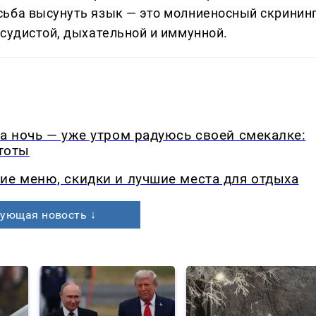
сьба высунуть язык — это молниеносный скринин
осудистой, дыхательной и иммунной.
на ночь — уже утром радуюсь своей смекалке:
стоты
ие меню, скидки и лучшие места для отдыха
ующая новость ↓