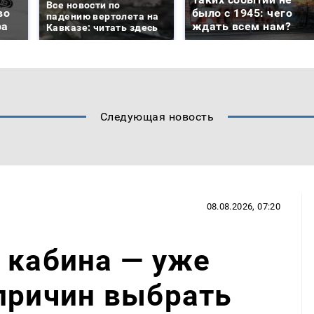
Все новости по
во
было с 1945: чего
падению вертолета на
ра
ждать всем нам?
Кавказе: читать здесь
Следующая новость
08.08.2026, 07:20
 кабина — уже
причин выбрать