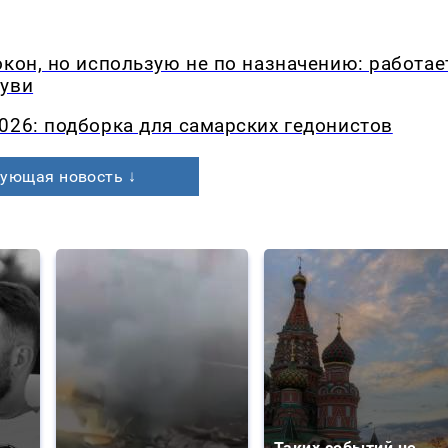
окон, но использую не по назначению: работае
буви
026: подборка для самарских гедонистов
ующая новость ↓
Таких событий не