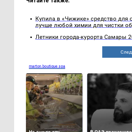
Читайте также:
Купила в «Чижике» средство для 
лучше любой химии для чистки о
Летники города-курорта Самары 2
След
marton boutique spa
Не ешьте эту
В ОАЭ произошло