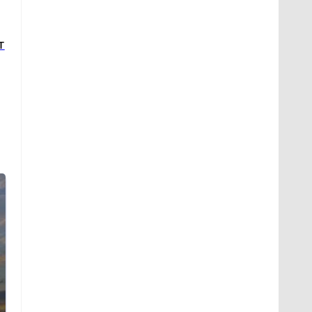
т
СМИ: В Химках на
полицейскую