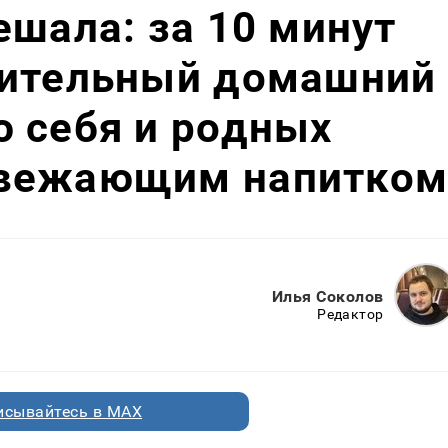
ешала: за 10 минут
мительный домашний
 себя и родных
свежающим напитко
Илья Соколов
Редактор
исывайтесь в MAX