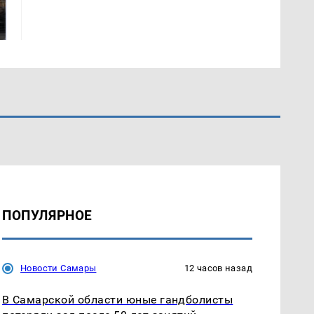
В магазинах России
машину напали и
ажиотаж из-за этого
подожгли.
продукта: что купить?
ПОПУЛЯРНОЕ
Новости Самары
12 часов назад
В Самарской области юные гандболисты