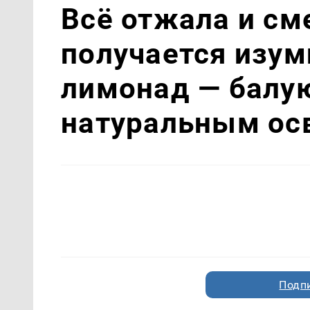
Всё отжала и см
получается изу
лимонад — балую
натуральным о
Подп