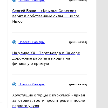
Сергей Божин: «Крылья Советов»
верят в собственные силы — Волга
Ньюс
Новости Самары
день назад
На улице XXII Партсъезда в Самаре
дорожные работы выходят на
финишную прямую
Новости Самары
день назад
Хрустящие огурцы с куркумой - яркая
заготовка: гости просят рецепт после
первого укуса