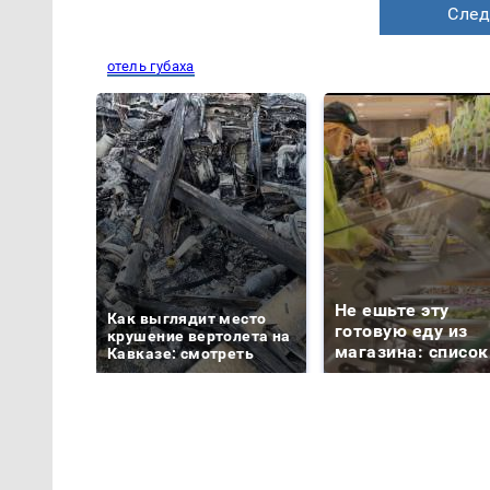
След
отель губаха
Не ешьте эту
Как выглядит место
готовую еду из
крушение вертолета на
магазина: список
Кавказе: смотреть