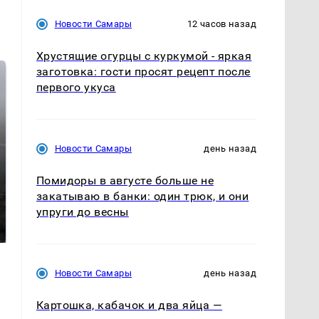
Новости Самары
12 часов назад
Хрустящие огурцы с куркумой - яркая
заготовка: гости просят рецепт после
первого укуса
Новости Самары
день назад
Помидоры в августе больше не
закатываю в банки: один трюк, и они
Таких событий не
В магазинах России
упруги до весны
было с 1945: чего
ажиотаж из-за этого
ждать всем нам?
продукта: что купить?
Новости Самары
день назад
Картошка, кабачок и два яйца —