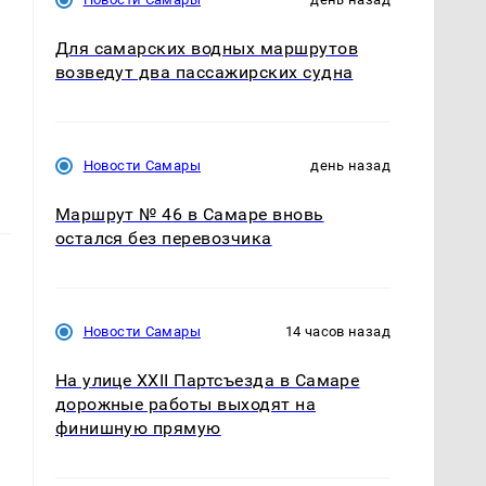
Для самарских водных маршрутов
возведут два пассажирских судна
Новости Самары
день назад
Маршрут № 46 в Самаре вновь
остался без перевозчика
Новости Самары
14 часов назад
На улице XXII Партсъезда в Самаре
дорожные работы выходят на
финишную прямую