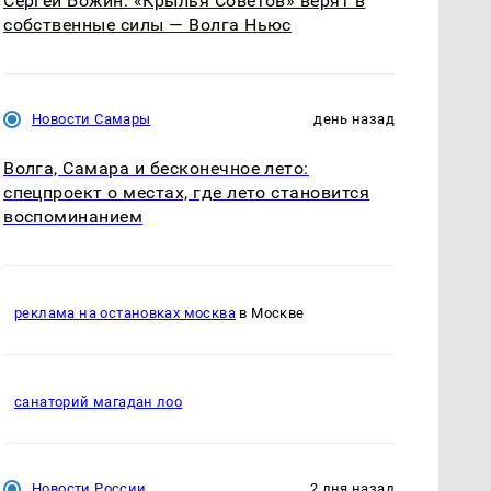
Сергей Божин: «Крылья Советов» верят в
собственные силы — Волга Ньюс
Новости Самары
день назад
Волга, Самара и бесконечное лето:
спецпроект о местах, где лето становится
воспоминанием
реклама на остановках москва
в Москве
санаторий магадан лоо
Новости России
2 дня назад