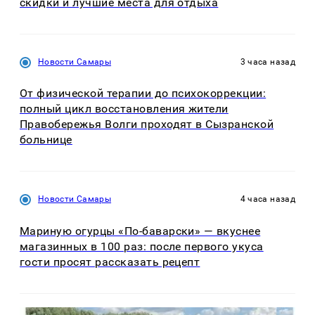
скидки и лучшие места для отдыха
Новости Самары
3 часа назад
От физической терапии до психокоррекции:
полный цикл восстановления жители
Правобережья Волги проходят в Сызранской
больнице
Новости Самары
4 часа назад
Мариную огурцы «По-баварски» — вкуснее
магазинных в 100 раз: после первого укуса
гости просят рассказать рецепт