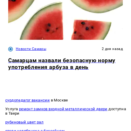
Новости Самары
2 дня назад
Самарцам назвали безопасную норму
употребления арбуза в день
сурдопедагог вакансии
в Москве
Услуга
ремонт замков входной металлической двери
доступна
в Твери
рубиновый цвет рал
отели челябинска с бассейном