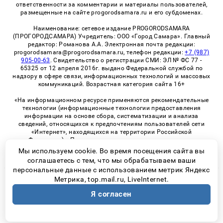
ответственности за комментарии и материалы пользователей,
размещенные на сайте progorodsamara.ru и его субдоменах.
Наименование: сетевое издание PROGORODSAMARA
(ПРОГОРОДСАМАРА) Учредитель: ООО «Город Самара». Главный
редактор: Романова А.А. Электронная почта редакции:
progorodsamara@progorodsamara.ru, телефон редакции:
+7 (987)
905-00-63
. Свидетельство о регистрации СМИ: ЭЛ № ФС 77 -
65325 от 12 апреля 2016г. выдано Федеральной службой по
надзору в сфере связи, информационных технологий и массовых
коммуникаций. Возрастная категория сайта 16+
«На информационном ресурсе применяются рекомендательные
технологии (информационные технологии предоставления
информации на основе сбора, систематизации и анализа
сведений, относящихся к предпочтениям пользователей сети
«Интернет», находящихся на территории Российской
Федерации)». Правила применения рекомендательных
технологий в виджетах рекламно-обменной сети
«СМИ2» (PDF)
Мы используем cookie. Во время посещения сайта вы
соглашаетесь с тем, что мы обрабатываем ваши
персональные данные с использованием метрик Яндекс
Метрика, top.mail.ru, LiveInternet.
© 2026 «ProGorodSamara» | Все права защищены
Я согласен
Возрастная категория сайта 16+
Политика конфиденциальности