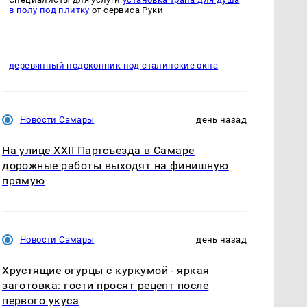
в полу под плитку
от сервиса Руки
деревянный подоконник под сталинские окна
Новости Самары
день назад
На улице XXII Партсъезда в Самаре
дорожные работы выходят на финишную
прямую
Новости Самары
день назад
Хрустящие огурцы с куркумой - яркая
заготовка: гости просят рецепт после
первого укуса