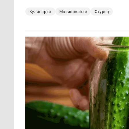
Кулинария
Маринование
Огурец