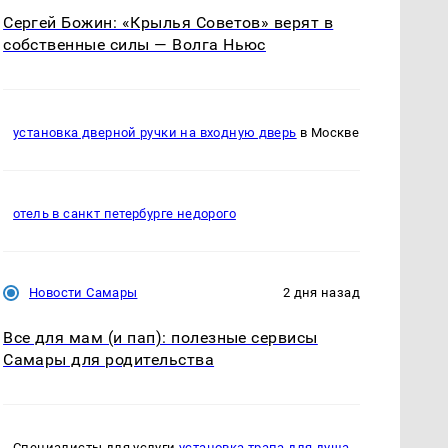
Сергей Божин: «Крылья Советов» верят в
собственные силы — Волга Ньюс
установка дверной ручки на входную дверь
в Москве
отель в санкт петербурге недорого
Новости Самары
2 дня назад
Все для мам (и пап): полезные сервисы
Самары для родительства
Специалисты для услуги
установка трапа для душа