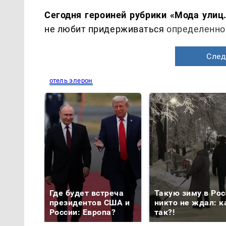
Сегодня героиней рубрики «Мода улиц
не любит придерживаться
определенног
След
отель элерон
Где будет встреча
Такую зиму в Рос
президентов США и
никто не ждал: к
России: Европа?
так?!