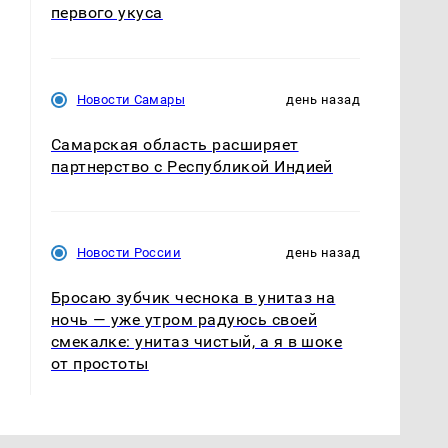
первого укуса
Новости Самары
день назад
Самарская область расширяет
партнерство с Республикой Индией
Новости России
день назад
Бросаю зубчик чеснока в унитаз на
ночь — уже утром радуюсь своей
смекалке: унитаз чистый, а я в шоке
от простоты