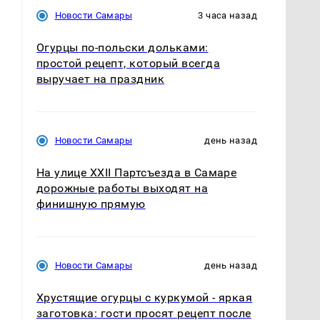
Новости Самары
3 часа назад
Огурцы по‑польски дольками:
простой рецепт, который всегда
выручает на праздник
Новости Самары
день назад
На улице XXII Партсъезда в Самаре
дорожные работы выходят на
финишную прямую
Новости Самары
день назад
Хрустящие огурцы с куркумой - яркая
заготовка: гости просят рецепт после