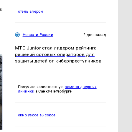
а
отель элерон
Новости России
2 дня назад
МТС Junior стал лидером рейтинга
решений сотовых операторов для
защиты детей от киберпреступников
Получите качественную
замена дверных
личинок
в Санкт-Петербурге
Не ешьте эту
В ОАЭ произошло
окно узкое высокое
готовую еду из
жестокое убийство
магазина: список
криптомиллионера