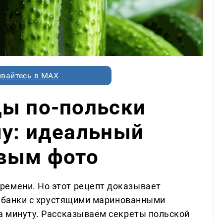
вайтесь в MAX
цы по-польски
му: идеальный
овым фото
ремени. Но этот рецепт доказывает
вы банки с хрустящими маринованными
за минуту. Рассказываем секреты польской