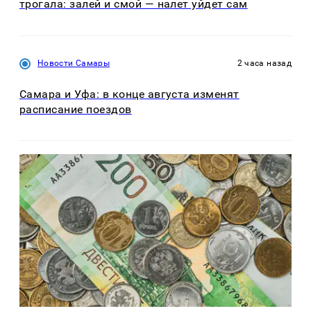
трогала: залей и смой — налет уйдет сам
Новости Самары
2 часа назад
Самара и Уфа: в конце августа изменят
расписание поездов