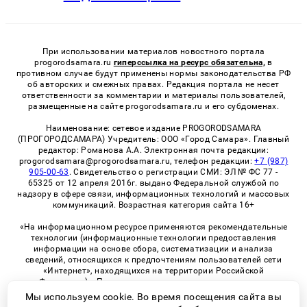
При использовании материалов новостного портала
progorodsamara.ru
гиперссылка на ресурс обязательна,
в
противном случае будут применены нормы законодательства РФ
об авторских и смежных правах. Редакция портала не несет
ответственности за комментарии и материалы пользователей,
размещенные на сайте progorodsamara.ru и его субдоменах.
Наименование: сетевое издание PROGORODSAMARA
(ПРОГОРОДСАМАРА) Учредитель: ООО «Город Самара». Главный
редактор: Романова А.А. Электронная почта редакции:
progorodsamara@progorodsamara.ru, телефон редакции:
+7 (987)
905-00-63
. Свидетельство о регистрации СМИ: ЭЛ № ФС 77 -
65325 от 12 апреля 2016г. выдано Федеральной службой по
надзору в сфере связи, информационных технологий и массовых
коммуникаций. Возрастная категория сайта 16+
«На информационном ресурсе применяются рекомендательные
технологии (информационные технологии предоставления
информации на основе сбора, систематизации и анализа
сведений, относящихся к предпочтениям пользователей сети
«Интернет», находящихся на территории Российской
Федерации)». Правила применения рекомендательных
технологий в виджетах рекламно-обменной сети
«СМИ2» (PDF)
Мы используем cookie. Во время посещения сайта вы