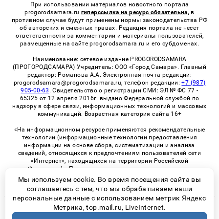
При использовании материалов новостного портала
progorodsamara.ru
гиперссылка на ресурс обязательна,
в
противном случае будут применены нормы законодательства РФ
об авторских и смежных правах. Редакция портала не несет
ответственности за комментарии и материалы пользователей,
размещенные на сайте progorodsamara.ru и его субдоменах.
Наименование: сетевое издание PROGORODSAMARA
(ПРОГОРОДСАМАРА) Учредитель: ООО «Город Самара». Главный
редактор: Романова А.А. Электронная почта редакции:
progorodsamara@progorodsamara.ru, телефон редакции:
+7 (987)
905-00-63
. Свидетельство о регистрации СМИ: ЭЛ № ФС 77 -
65325 от 12 апреля 2016г. выдано Федеральной службой по
надзору в сфере связи, информационных технологий и массовых
коммуникаций. Возрастная категория сайта 16+
«На информационном ресурсе применяются рекомендательные
технологии (информационные технологии предоставления
информации на основе сбора, систематизации и анализа
сведений, относящихся к предпочтениям пользователей сети
«Интернет», находящихся на территории Российской
Федерации)». Правила применения рекомендательных
технологий в виджетах рекламно-обменной сети
«СМИ2» (PDF)
Мы используем cookie. Во время посещения сайта вы
соглашаетесь с тем, что мы обрабатываем ваши
персональные данные с использованием метрик Яндекс
Метрика, top.mail.ru, LiveInternet.
© 2026 «ProGorodSamara» | Все права защищены