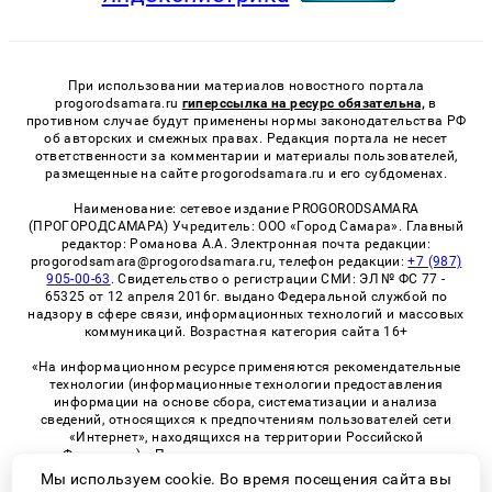
При использовании материалов новостного портала
progorodsamara.ru
гиперссылка на ресурс обязательна,
в
противном случае будут применены нормы законодательства РФ
об авторских и смежных правах. Редакция портала не несет
ответственности за комментарии и материалы пользователей,
размещенные на сайте progorodsamara.ru и его субдоменах.
Наименование: сетевое издание PROGORODSAMARA
(ПРОГОРОДСАМАРА) Учредитель: ООО «Город Самара». Главный
редактор: Романова А.А. Электронная почта редакции:
progorodsamara@progorodsamara.ru, телефон редакции:
+7 (987)
905-00-63
. Свидетельство о регистрации СМИ: ЭЛ № ФС 77 -
65325 от 12 апреля 2016г. выдано Федеральной службой по
надзору в сфере связи, информационных технологий и массовых
коммуникаций. Возрастная категория сайта 16+
«На информационном ресурсе применяются рекомендательные
технологии (информационные технологии предоставления
информации на основе сбора, систематизации и анализа
сведений, относящихся к предпочтениям пользователей сети
«Интернет», находящихся на территории Российской
Федерации)». Правила применения рекомендательных
технологий в виджетах рекламно-обменной сети
«СМИ2» (PDF)
Мы используем cookie. Во время посещения сайта вы