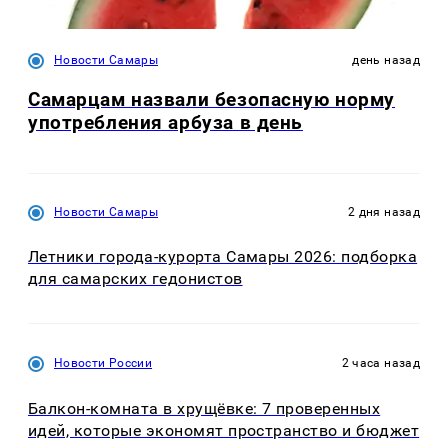
Новости Самары
день назад
Самарцам назвали безопасную норму
употребления арбуза в день
Новости Самары
2 дня назад
Летники города-курорта Самары 2026: подборка
для самарских гедонистов
Новости России
2 часа назад
Балкон-комната в хрущёвке: 7 проверенных
идей, которые экономят пространство и бюджет