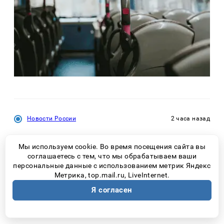
Новости России
2 часа назад
Купила в «Чижике» средство для окон, но
Мы используем cookie. Во время посещения сайта вы
использую не по назначению: работает лучше
соглашаетесь с тем, что мы обрабатываем ваши
любой химии для чистки обуви
персональные данные с использованием метрик Яндекс
Метрика, top.mail.ru, LiveInternet.
Я согласен
Новости Самары
3 часа назад