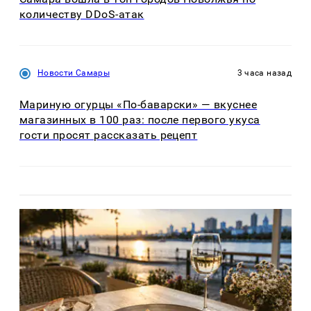
количеству DDoS-атак
Новости Самары
3 часа назад
Мариную огурцы «По-баварски» — вкуснее
магазинных в 100 раз: после первого укуса
гости просят рассказать рецепт