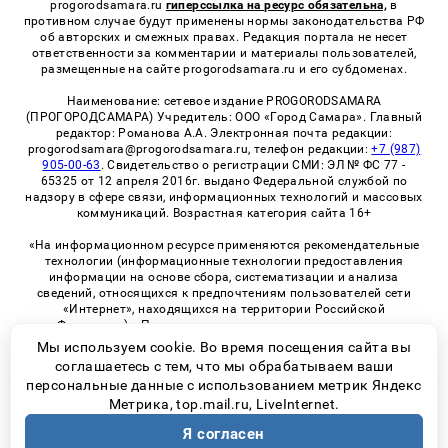
progorodsamara.ru
гиперссылка на ресурс обязательна,
в
противном случае будут применены нормы законодательства РФ
об авторских и смежных правах. Редакция портала не несет
ответственности за комментарии и материалы пользователей,
размещенные на сайте progorodsamara.ru и его субдоменах.
Наименование: сетевое издание PROGORODSAMARA
(ПРОГОРОДСАМАРА) Учредитель: ООО «Город Самара». Главный
редактор: Романова А.А. Электронная почта редакции:
progorodsamara@progorodsamara.ru, телефон редакции:
+7 (987)
905-00-63
. Свидетельство о регистрации СМИ: ЭЛ № ФС 77 -
65325 от 12 апреля 2016г. выдано Федеральной службой по
надзору в сфере связи, информационных технологий и массовых
коммуникаций. Возрастная категория сайта 16+
«На информационном ресурсе применяются рекомендательные
технологии (информационные технологии предоставления
информации на основе сбора, систематизации и анализа
сведений, относящихся к предпочтениям пользователей сети
«Интернет», находящихся на территории Российской
Федерации)». Правила применения рекомендательных
технологий в виджетах рекламно-обменной сети
«СМИ2» (PDF)
Мы используем cookie. Во время посещения сайта вы
соглашаетесь с тем, что мы обрабатываем ваши
персональные данные с использованием метрик Яндекс
Метрика, top.mail.ru, LiveInternet.
© 2026 «ProGorodSamara» | Все права защищены
Я согласен
Возрастная категория сайта 16+