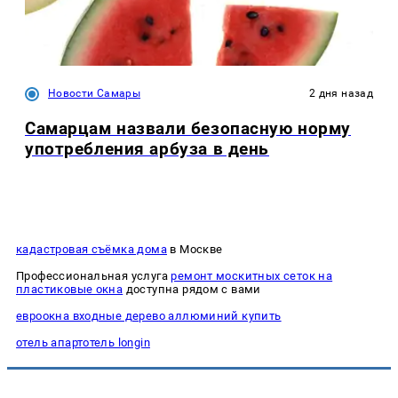
Новости Самары
2 дня назад
Самарцам назвали безопасную норму
употребления арбуза в день
кадастровая съёмка дома
в Москве
Профессиональная услуга
ремонт москитных сеток на
пластиковые окна
доступна рядом с вами
евроокна входные дерево аллюминий купить
отель апартотель longin