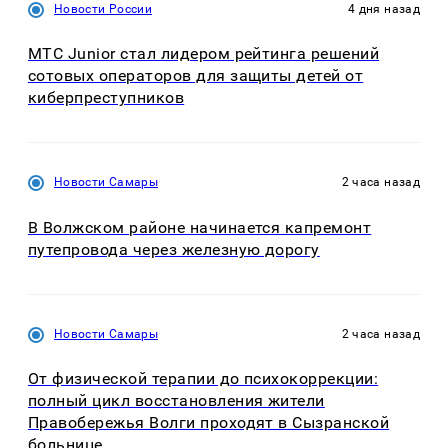
Новости России
4 дня назад
МТС Junior стал лидером рейтинга решений
сотовых операторов для защиты детей от
киберпреступников
Новости Самары
2 часа назад
В Волжском районе начинается капремонт
путепровода через железную дорогу
Новости Самары
2 часа назад
От физической терапии до психокоррекции:
полный цикл восстановления жители
Правобережья Волги проходят в Сызранской
больнице