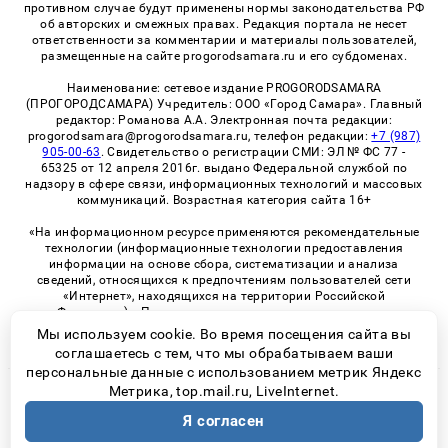
противном случае будут применены нормы законодательства РФ
об авторских и смежных правах. Редакция портала не несет
ответственности за комментарии и материалы пользователей,
размещенные на сайте progorodsamara.ru и его субдоменах.
Наименование: сетевое издание PROGORODSAMARA
(ПРОГОРОДСАМАРА) Учредитель: ООО «Город Самара». Главный
редактор: Романова А.А. Электронная почта редакции:
progorodsamara@progorodsamara.ru, телефон редакции:
+7 (987)
905-00-63
. Свидетельство о регистрации СМИ: ЭЛ № ФС 77 -
65325 от 12 апреля 2016г. выдано Федеральной службой по
надзору в сфере связи, информационных технологий и массовых
коммуникаций. Возрастная категория сайта 16+
«На информационном ресурсе применяются рекомендательные
технологии (информационные технологии предоставления
информации на основе сбора, систематизации и анализа
сведений, относящихся к предпочтениям пользователей сети
«Интернет», находящихся на территории Российской
Федерации)». Правила применения рекомендательных
технологий в виджетах рекламно-обменной сети
«СМИ2» (PDF)
Мы используем cookie. Во время посещения сайта вы
соглашаетесь с тем, что мы обрабатываем ваши
персональные данные с использованием метрик Яндекс
Метрика, top.mail.ru, LiveInternet.
© 2026 «ProGorodSamara» | Все права защищены
Я согласен
Возрастная категория сайта 16+
Политика конфиденциальности