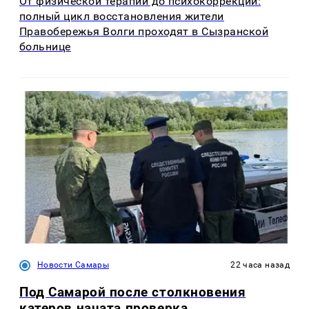
От физической терапии до психокоррекции:
полный цикл восстановления жители
Правобережья Волги проходят в Сызранской
больнице
Новости Самары
22 часа назад
Под Самарой после столкновения
катеров начата проверка