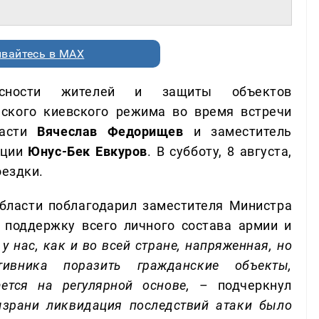
вайтесь в MAX
асности жителей и защиты объектов
еского киевского режима во время встречи
ласти
Вячеслав Федорищев
и заместитель
ации
Юнус-Бек Евкуров
. В субботу, 8 августа,
оездки.
области поблагодарил заместителя Министра
 поддержку всего личного состава армии и
у нас, как и во всей стране, напряженная, но
тивника поразить гражданские объекты,
ется на регулярной основе,
– подчеркнул
ызрани ликвидация последствий атаки было