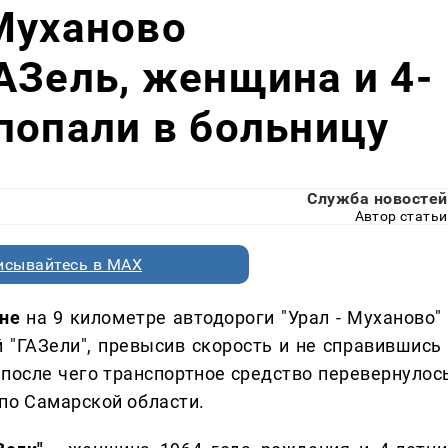
Муханово
АЗель, женщина и 4-
попали в больницу
Служба новостей
Автор статьи
исывайтесь в MAX
оне
на 9 километре автодороги "Урал - Муханово" 
й "ГАЗели", превысив скорость и не справившись 
 после чего транспортное средство перевернулось
по Самарской области.