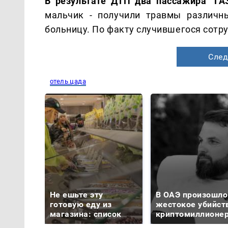
В результате ДТП два пассажира "Г
мальчик - получили травмы различн
больницу. По факту случившегося сотру
След
отель цада
Не ешьте эту
В ОАЭ произошло
готовую еду из
жестокое убийст
магазина: список
криптомиллионе