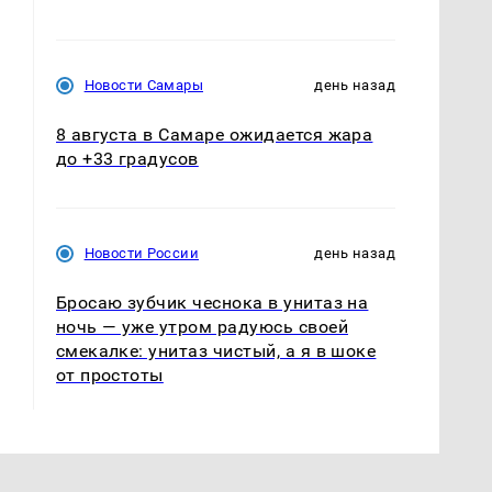
Новости Самары
день назад
8 августа в Самаре ожидается жара
до +33 градусов
Новости России
день назад
Бросаю зубчик чеснока в унитаз на
ночь — уже утром радуюсь своей
смекалке: унитаз чистый, а я в шоке
от простоты