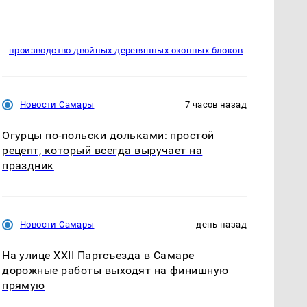
производство двойных деревянных оконных блоков
Новости Самары
7 часов назад
Огурцы по‑польски дольками: простой
рецепт, который всегда выручает на
праздник
Новости Самары
день назад
На улице XXII Партсъезда в Самаре
дорожные работы выходят на финишную
прямую