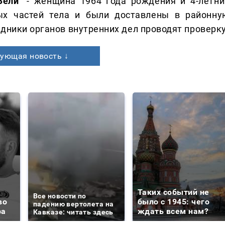
АЗели"
- женщина 1964 года рождения и 4-летни
ых частей тела и были доставлены в районну
дники органов внутренних дел проводят проверку
ующая новость ↓
Таких событий не
Все новости по
во
было с 1945: чего
падению вертолета на
ра
ждать всем нам?
Кавказе: читать здесь