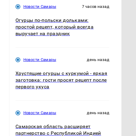
Новости Самары
7 часов назад
Огурцы по‑польски дольками:
простой рецепт, который всегда
выручает на праздник
Новости Самары
день назад
Хрустящие огурцы с куркумой - яркая
заготовка: гости просят рецепт после
первого укуса
Новости Самары
день назад
Самарская область расширяет
партнерство с Республикой Индией