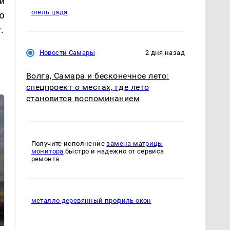
й
отель цада
ю
.
Новости Самары
2 дня назад
Волга, Самара и бесконечное лето:
спецпроект о местах, где лето
становится воспоминанием
Получите исполнение
замена матрицы
монитора
быстро и надежно от сервиса
ремонта
Где будет встреча
Такую зиму в России
металло деревянный профиль окон
президентов США и
никто не ждал: как
России: Европа?
так?!