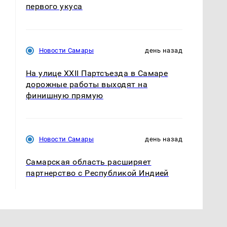
первого укуса
Новости Самары
день назад
На улице XXII Партсъезда в Самаре
дорожные работы выходят на
финишную прямую
Новости Самары
день назад
Самарская область расширяет
партнерство с Республикой Индией