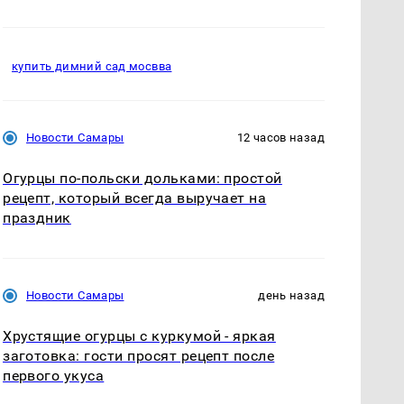
купить димний сад мосвва
Новости Самары
12 часов назад
Огурцы по‑польски дольками: простой
рецепт, который всегда выручает на
праздник
Новости Самары
день назад
Хрустящие огурцы с куркумой - яркая
заготовка: гости просят рецепт после
первого укуса