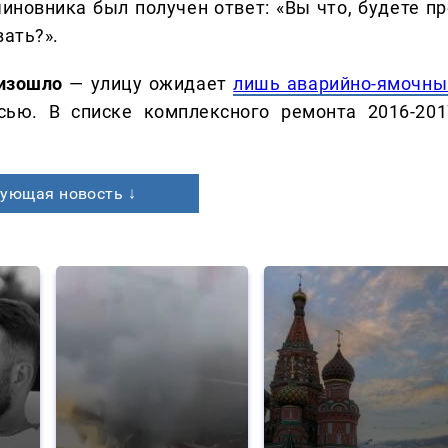
чиновника был получен ответ: «Вы что, будете пр
вать?».
оизошло
— улицу ожидает
лишь аварийно-ямочны
сью. В списке комплексного ремонта 2016-201
ующая новость ↓