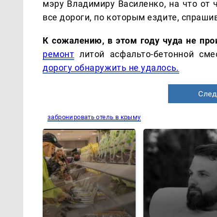
мэру Владимиру Василенко, на что от 
все дороги, по которым ездите, спраши
К сожалению, в этом году чуда не пр
ремонт
литой асфальто-бетонной сме
дорогу обнаружить не удалось.
След
забронировать отель в крыму