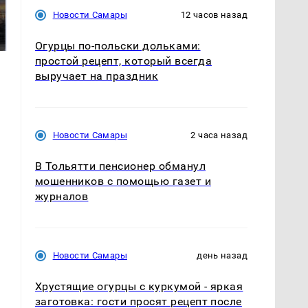
полицейскую
Новости Самары
12 часов назад
В магазинах России
машину напали и
ажиотаж из-за этого
подожгли.
продукта: что купить?
Огурцы по‑польски дольками:
простой рецепт, который всегда
выручает на праздник
Новости Самары
2 часа назад
В Тольятти пенсионер обманул
мошенников с помощью газет и
журналов
Новости Самары
день назад
Хрустящие огурцы с куркумой - яркая
заготовка: гости просят рецепт после