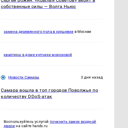
Сергей Божин: «Крылья Советов» верят в
собственные силы — Волга Ньюс
замена деревянного пола в хрущевке
в Москве
квартиры в доме купчихи морозовой
Новости Самары
3 дня назад
Самара вошла в топ городов Поволжья по
количеству DDoS-атак
Воспользуйтесь услугой
починить замок входной
двери
на сайте hands.ru