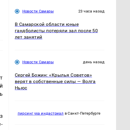
Новости Самары
23 часа назад
В Самарской области юные
гандболисты потеряли зал после 50
лет занятий
Новости Самары
день назад
Сергей Божин: «Крылья Советов»
т
верят в собственные силы — Волга
й
Ньюс
ь
пирсинг уха индастриал
в Санкт-Петербурге
з
-