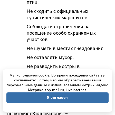
птиц.
Не сходить с официальных
туристических маршрутов.
Соблюдать ограничения на
посещение особо охраняемых
участков.
Не шуметь в местах гнездования.
Не оставлять мусор.
Не разводить костры в
непредназначенных для этого
Мы используем cookie. Во время посещения сайта вы
местах.
соглашаетесь с тем, что мы обрабатываем ваши
персональные данные с использованием метрик Яндекс
Не тревожить животных ради
Метрика, top.mail.ru, LiveInternet.
фотографии или видео.
Я согласен
Орлан-белохвост занесен сразу в
несколько Красных книг
–