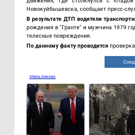
движения, где столкнулся с «Ладой
Новокуйбышевска, сообщает пресс-слу
В результате ДТП водители транспорт
рождения в "Гранте" и мужчина 1979 г
телесные повреждения.
По данному факту проводится
проверка
След
отель ленсис