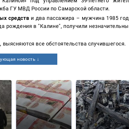
 Калиной» под управлением 39-летнего жител
жба ГУ МВД России по Самарской области.
ных средств
и два пассажира – мужчина 1985 год
ода рождения в "Калине", получили незначительны
, выясняются все обстоятельства случившегося.
ующая новость ↓