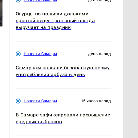
Не ешьте эту
В ОАЭ произошло
Огурцы по‑польски дольками:
готовую еду из
жестокое убийство
магазина: список
криптомиллионера
простой рецепт, который всегда
выручает на праздник
Новости Самары
день назад
Самарцам назвали безопасную норму
употребления арбуза в день
Новости Самары
15 часов назад
В Самаре зафиксировали превышение
вредных выбросов