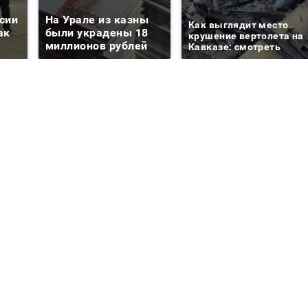
сии
На Урале из казны
Как выглядит место
ак
были украдены 18
крушение вертолета на
миллионов рублей
Кавказе: смотреть