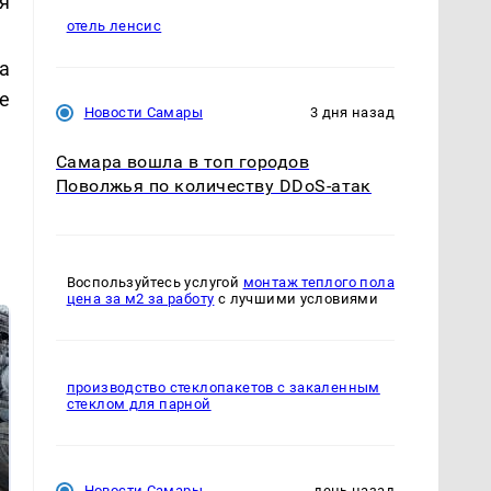
я
отель ленсис
а
е
Новости Самары
3 дня назад
Самара вошла в топ городов
Поволжья по количеству DDoS-атак
Воспользуйтесь услугой
монтаж теплого пола
цена за м2 за работу
с лучшими условиями
производство стеклопакетов с закаленным
стеклом для парной
Новости Самары
день назад