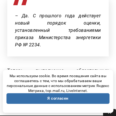
– Да. С прошлого года действует
новый порядок оценки,
установленный требованиями
приказа Министерства энергетики
РФ № 2234.
Теперь выполнение обязательных
Мы используем cookie. Во время посещения сайта вы
мероприятий – промывки, регулировки
соглашаетесь с тем, что мы обрабатываем ваши
систем отопления, проверки внутренней
персональные данные с использованием метрик Яндекс
Метрика, top.mail.ru, LiveInternet.
системы на прочность и плотности –
Я согласен
фиксируется в специальных оценочных
листах.