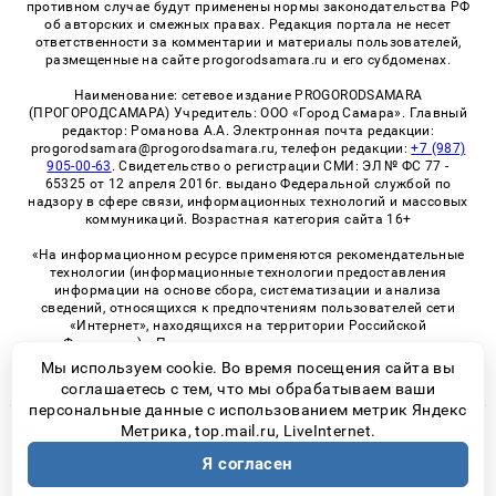
противном случае будут применены нормы законодательства РФ
об авторских и смежных правах. Редакция портала не несет
ответственности за комментарии и материалы пользователей,
размещенные на сайте progorodsamara.ru и его субдоменах.
Наименование: сетевое издание PROGORODSAMARA
(ПРОГОРОДСАМАРА) Учредитель: ООО «Город Самара». Главный
редактор: Романова А.А. Электронная почта редакции:
progorodsamara@progorodsamara.ru, телефон редакции:
+7 (987)
905-00-63
. Свидетельство о регистрации СМИ: ЭЛ № ФС 77 -
65325 от 12 апреля 2016г. выдано Федеральной службой по
надзору в сфере связи, информационных технологий и массовых
коммуникаций. Возрастная категория сайта 16+
«На информационном ресурсе применяются рекомендательные
технологии (информационные технологии предоставления
информации на основе сбора, систематизации и анализа
сведений, относящихся к предпочтениям пользователей сети
«Интернет», находящихся на территории Российской
Федерации)». Правила применения рекомендательных
технологий в виджетах рекламно-обменной сети
«СМИ2» (PDF)
Мы используем cookie. Во время посещения сайта вы
соглашаетесь с тем, что мы обрабатываем ваши
персональные данные с использованием метрик Яндекс
Метрика, top.mail.ru, LiveInternet.
© 2026 «ProGorodSamara» | Все права защищены
Я согласен
Возрастная категория сайта 16+
Политика конфиденциальности