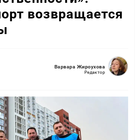
порт возвращается
ы
Варвара Жироухова
Редактор