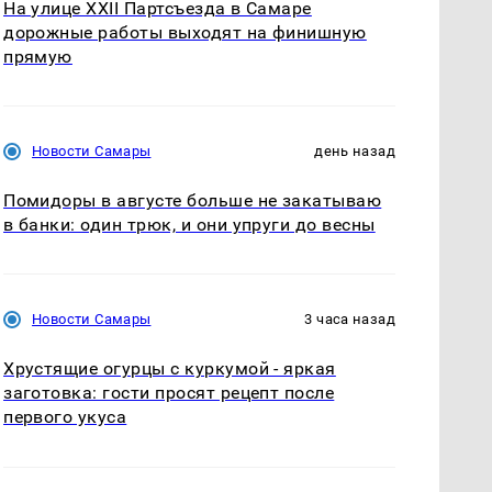
На улице XXII Партсъезда в Самаре
дорожные работы выходят на финишную
прямую
Новости Самары
день назад
Помидоры в августе больше не закатываю
в банки: один трюк, и они упруги до весны
Новости Самары
3 часа назад
Хрустящие огурцы с куркумой - яркая
заготовка: гости просят рецепт после
первого укуса