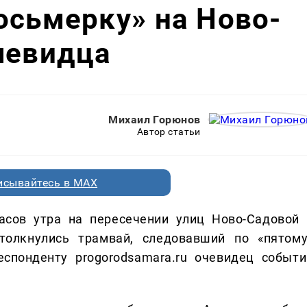
осьмерку» на Ново-
чевидца
Михаил Горюнов
Автор статьи
исывайтесь в MAX
сов утра на пересечении улиц Ново-Садовой 
олкнулись трамвай, следовавший по «пятому
еспонденту progorodsamara.ru очевидец событи