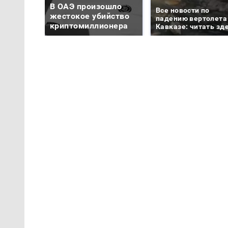
В ОАЭ произошло
Все новости по
жестокое убийство
падению вертолета
криптомиллионера
Кавказе: читать зд