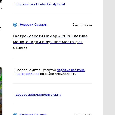
а
tulip inn rosa khutor family hotel
ы»
Новости Самары
2 дня назад
,
Гастроновости Самары 2026: летние
меню, скидки и лучшие места для
отдыха
Воспользуйтесь услугой
отделка балкона
панелями пвх
на сайте nnov.hands.ru
дерево аллюминевые окна
СМИ: В Химках на
Новости Самары
день назад