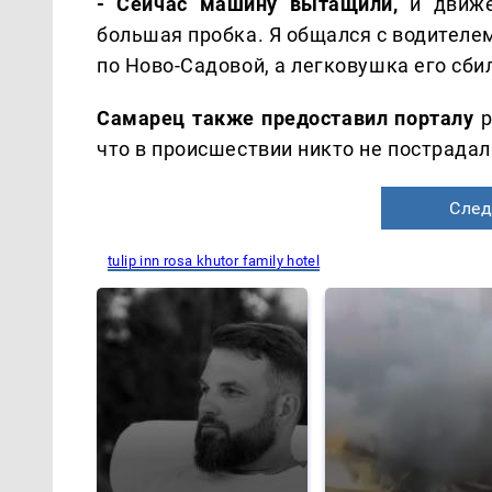
- Сейчас машину вытащили,
и движе
большая пробка. Я общался с водителем
по Ново-Садовой, а легковушка его сбил
Самарец также предоставил порталу
p
что в происшествии никто не пострадал
След
tulip inn rosa khutor family hotel