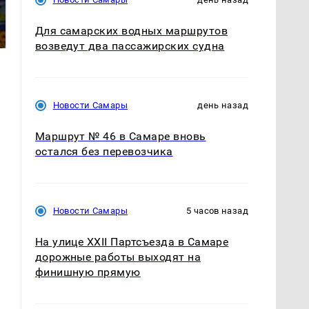
полицейскую
Где будет встреча
машину напали и
президентов США и
Для самарских водных маршрутов
подожгли.
России: Европа?
возведут два пассажирских судна
Новости Самары
день назад
Маршрут № 46 в Самаре вновь
остался без перевозчика
Новости Самары
5 часов назад
На улице XXII Партсъезда в Самаре
дорожные работы выходят на
финишную прямую