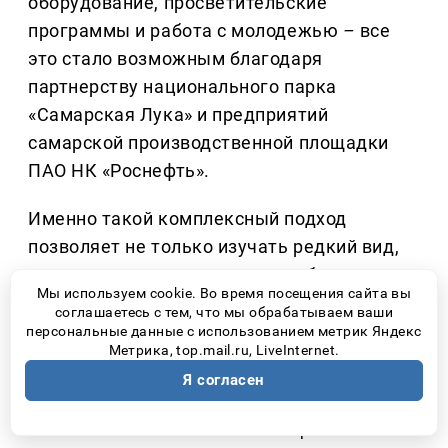
оборудование, просветительские
программы и работа с молодежью
–
все
это стало возможным благодаря
партнерству национального парка
«Самарская Лука» и предприятий
самарской производственной площадки
ПАО НК «Роснефть».
Именно такой комплексный подход
позволяет не только изучать редкий вид,
но и создавать вокруг него сообщество
Мы используем cookie. Во время посещения сайта вы
людей, понимающих, что природа
соглашаетесь с тем, что мы обрабатываем ваши
нуждается не столько в громких словах,
персональные данные с использованием метрик Яндекс
Метрика, top.mail.ru, LiveInternet.
сколько в ответственном отношении
Я согласен
каждого человека.
Количество прочтений: 2681