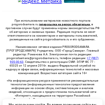
При использовании материалов новостного портала
progorodsamara.ru
гиперссылка на ресурс обязательна,
в
противном случае будут применены нормы законодательства РФ
об авторских и смежных правах. Редакция портала не несет
ответственности за комментарии и материалы пользователей,
размещенные на сайте progorodsamara.ru и его субдоменах.
Наименование: сетевое издание PROGORODSAMARA
(ПРОГОРОДСАМАРА) Учредитель: ООО «Город Самара». Главный
редактор: Романова А.А. Электронная почта редакции:
progorodsamara@progorodsamara.ru, телефон редакции:
+7 (987)
905-00-63
. Свидетельство о регистрации СМИ: ЭЛ № ФС 77 -
65325 от 12 апреля 2016г. выдано Федеральной службой по
надзору в сфере связи, информационных технологий и массовых
коммуникаций. Возрастная категория сайта 16+
«На информационном ресурсе применяются рекомендательные
технологии (информационные технологии предоставления
информации на основе сбора, систематизации и анализа
сведений, относящихся к предпочтениям пользователей сети
«Интернет», находящихся на территории Российской
Федерации)». Правила применения рекомендательных
технологий в виджетах рекламно-обменной сети
«СМИ2» (PDF)
Мы используем cookie. Во время посещения сайта вы