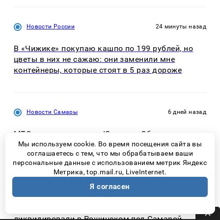
Новости России
24 минуты назад
В «Чижике» покупаю кашпо по 199 рублей, но
цветы в них не сажаю: они заменили мне
контейнеры, которые стоят в 5 раз дороже
Новости Самары
6 дней назад
МТС усилила связь на Южном и Обводном
шоссе в Тольятти
Мы используем cookie. Во время посещения сайта вы
соглашаетесь с тем, что мы обрабатываем ваши
персональные данные с использованием метрик Яндекс
Метрика, top.mail.ru, LiveInternet.
Я согласен
Новости Самары
57 минут назад
Травяной пал на 500 квадратных метрах
ликвидировали в Рощинском под Самарой