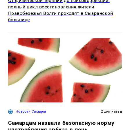
От физической терапии до психокоррекции:
полный цикл восстановления жители
Правобережья Волги проходят в Сызранской
больнице
Новости Самары
2 дня назад
Самарцам назвали безопасную норму
употребления арбуза в день