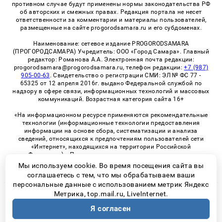
противном случае будут применены нормы законодательства РФ
об авторских и смежных правах. Редакция портала не несет
ответственности за комментарии и материалы пользователей,
размещенные на сайте progorodsamara.ru и его субдоменах.
Наименование: сетевое издание PROGORODSAMARA
(ПРОГОРОДСАМАРА) Учредитель: ООО «Город Самара». Главный
редактор: Романова А.А. Электронная почта редакции:
progorodsamara@progorodsamara.ru, телефон редакции:
+7 (987)
905-00-63
. Свидетельство о регистрации СМИ: ЭЛ № ФС 77 -
65325 от 12 апреля 2016г. выдано Федеральной службой по
надзору в сфере связи, информационных технологий и массовых
коммуникаций. Возрастная категория сайта 16+
«На информационном ресурсе применяются рекомендательные
технологии (информационные технологии предоставления
информации на основе сбора, систематизации и анализа
сведений, относящихся к предпочтениям пользователей сети
«Интернет», находящихся на территории Российской
Федерации)». Правила применения рекомендательных
технологий в виджетах рекламно-обменной сети
«СМИ2» (PDF)
Мы используем cookie. Во время посещения сайта вы
соглашаетесь с тем, что мы обрабатываем ваши
персональные данные с использованием метрик Яндекс
Метрика, top.mail.ru, LiveInternet.
© 2026 «ProGorodSamara» | Все права защищены
Я согласен
Возрастная категория сайта 16+
Политика конфиденциальности