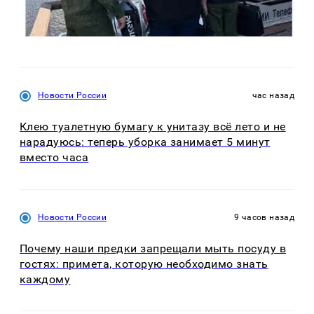
Новости России
час назад
Клею туалетную бумагу к унитазу всё лето и не
нарадуюсь: теперь уборка занимает 5 минут
вместо часа
Новости России
9 часов назад
Почему наши предки запрещали мыть посуду в
гостях: примета, которую необходимо знать
каждому