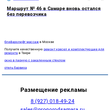
Маршрут № 46 в Самаре вновь остался
без перевозчика
блефаролифт массаж
в Москве
Получите качественную
ремонт кресел и комплектующие для
ремонта
в Твери
окно в парную с закаленным стеклом
отель барвиха
Размещение рекламы
8 (927) 018-49-24
sales@progorodsamara.ru