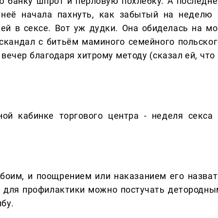
ю банку шпрот и перловую похлёбку. А последне
 неё начала пахнуть, как забытый на неделю 
ей в сексе. Вот уж дудки. Она обиделась на мо
скандал с битьём маминого семейного польског
 вечер благодаря хитрому методу (сказал ей, что
ой кабинке торгового центра - неделя секса 
боим, и поощрением или наказанием его назват
ли для профилактики можно постучать детородны
бу.