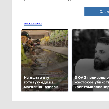
След
мини отель
Не ешьте эту
В ОАЭ произошло
готовую еду из
жестокое убийст
магазина: список
криптомиллионе