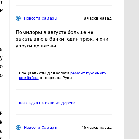
т
ли
Новости Самары
18 часов назад
Помидоры в августе больше не
закатываю в банки: один трюк, и они
упруги до весны
ге
у
о
Специалисты для услуги
ремонт кухонного
о
комбайна
от сервиса Руки
накладка на окна из дерева
й
ё
Новости Самары
16 часов назад
а