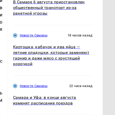
й
В Самаре 6 августа приостановлен
в
общественный транспорт из-за
ракетной угрозы
и
о
 я
Новости Самары
18 часов назад
Картошка, кабачок и два яйца —
летние оладушки, которые заменяют
гарнир и даже мясо с хрустящей
с
корочкой
Новости Самары
22 часа назад
ь
Самара и Уфа: в конце августа
м
изменят расписание поездов