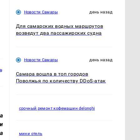
Новости Самары
день назад
Для самарских водных маршрутов
возведут два пассажирских судна
Новости Самары
день назад
Самара вошла в топ городов
Поволжья по количеству DDoS-атак
срочный ремонт кофемашин delonghi
а
и
а
мини отель