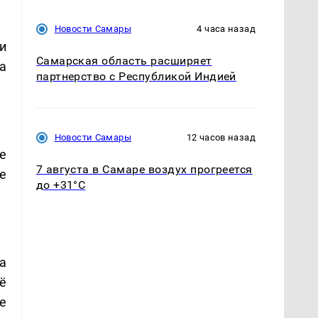
Новости Самары
4 часа назад
и
Самарская область расширяет
а
партнерство с Республикой Индией
Новости Самары
12 часов назад
ее
7 августа в Самаре воздух прогреется
е
до +31°C
га
ё
е