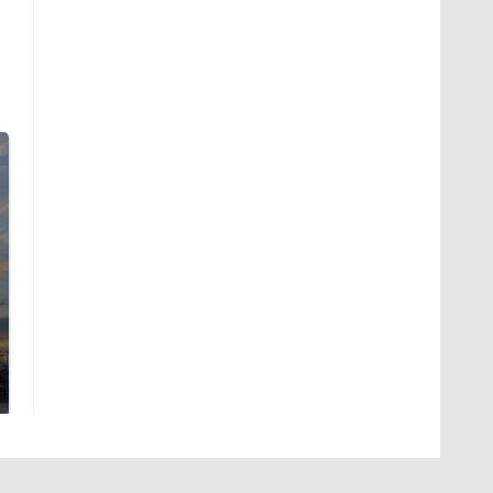
СМИ: В Химках на
полицейскую
В магазинах России
машину напали и
ажиотаж из-за этого
подожгли.
продукта: что купить?