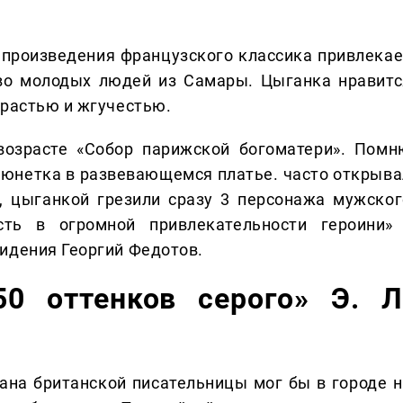
 произведения французского классика привлекае
тво молодых людей из Самары. Цыганка нравитс
трастью и жгучестью.
возрасте «Собор парижской богоматери». Помн
рюнетка в развевающемся платье. часто открыва
о, цыганкой грезили сразу 3 персонажа мужског
ть в огромной привлекательности героини» 
идения Георгий Федотов.
50 оттенков серого» Э. Л
ана британской писательницы мог бы в городе н