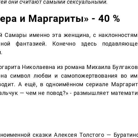
жей они считают самыми сексуальными.
ера и Маргариты» - 40 %
й Самары именно эта женщина, с наклонностям
ьной фантазией. Конечно здесь подавляюще
.
ргарита Николаевна из романа Михаила Булгаков
 она символ любви и самопожертвования во им
аводит. А ещё, в одноимённом сериале Маргарит
альчук — чем не повод?» - размышляет математи
ноименной сказки Алексея Толстого — Буратино