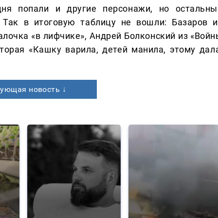
одня попали и другие персонажи, но остальны
 Так в итоговую таблицу не вошли: Базаров и
салочка «в лифчике», Андрей Болконский из «Войн
торая «Кашку варила, детей манила, этому дала
ующая новость ↓