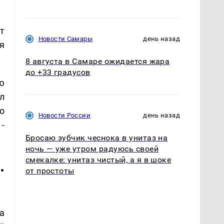
т
Новости Самары
день назад
я
8 августа в Самаре ожидается жара
до +33 градусов
ю
л
о
Новости России
день назад
-
Бросаю зубчик чеснока в унитаз на
ночь — уже утром радуюсь своей
смекалке: унитаз чистый, а я в шоке
.
от простоты
а