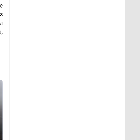
е
з
ы
,