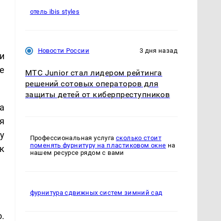
отель ibis styles
Новости России
3 дня назад
и
е
МТС Junior стал лидером рейтинга
решений сотовых операторов для
защиты детей от киберпреступников
а
я
у
Профессиональная услуга
сколько стоит
поменять фурнитуру на пластиковом окне
на
к
нашем ресурсе рядом с вами
фурнитура сдвижных систем зимний сад
.