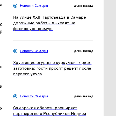
я
Новости Самары
день назад
На улице XXII Партсъезда в Самаре
дорожные работы выходят на
с
финишную прямую
р
Новости Самары
день назад
Хрустящие огурцы с куркумой - яркая
н
заготовка: гости просят рецепт после
первого укуса
й
Новости Самары
день назад
»
Самарская область расширяет
партнерство с Республикой Индией