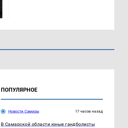
Таких событий не
В магазинах России
было с 1945: чего
ажиотаж из-за этого
ждать всем нам?
продукта: что купить?
ПОПУЛЯРНОЕ
Новости Самары
17 часов назад
В Самарской области юные гандболисты