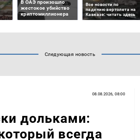
В ОАЭ произошло
Все новости по
жестокое убийство
падению вертолета на
криптомиллионера
Кавказе: читать здесь
Следующая новость
08.08.2026, 08:00
ски дольками:
 который всегда