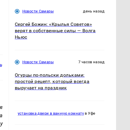
Новости Самары
день назад
Сергей Божин: «Крылья Советов»
верят в собственные силы — Волга
Ньюс
Новости Самары
7 часов назад
Огурцы по‑польски дольками:
простой рецепт, который всегда
выручает на праздник
я
установка двери в ванную комнату
в Уфе
а
у