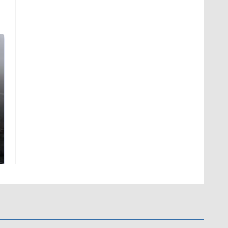
Таких событий не
Где будет встреча
было с 1945: чего
президентов США и
ждать всем нам?
России: Европа?