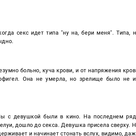
огда секс идет типа "ну на, бери меня". Типа, н
ыдно.
безумно больно, куча крови, и от напряжения кро
офигел. Она не умерла, но зрелище было не и
Мы с девушкой были в кино. На последнем ряд
елуи, дошло до секса. Девушка присела сверху. Н
держивает и начинает стонать вслух, видимо, даж