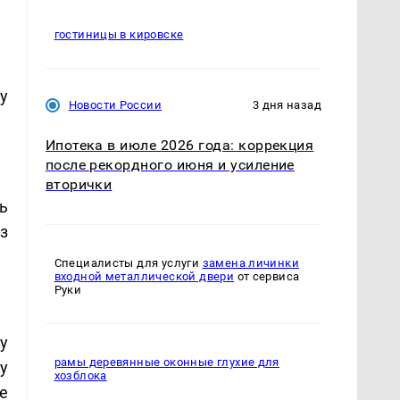
гостиницы в кировске
у
Новости России
3 дня назад
Ипотека в июле 2026 года: коррекция
после рекордного июня и усиление
вторички
вь
з
Специалисты для услуги
замена личинки
входной металлической двери
от сервиса
Руки
у
рамы деревянные оконные глухие для
у
хозблока
е