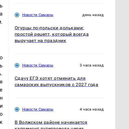
ь
а
Новости Самары
день назад
.
Огурцы по‑польски дольками:
простой рецепт, который всегда
выручает на праздник
о
ь
Новости Самары
3 часа назад
.
Сдачу ЕГЭ хотят отменить для
я
самарских выпускников с 2027 года
е
н
и
Новости Самары
4 часа назад
о
к
В Волжском районе начинается
капремонт путепровода через