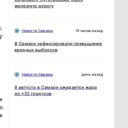
железную дорогу
с.
Новости Самары
19 часов назад
д!
В Самаре зафиксировали превышение
вредных выбросов
Новости Самары
день назад
8 августа в Самаре ожидается жара
до +33 градусов
к
о
е