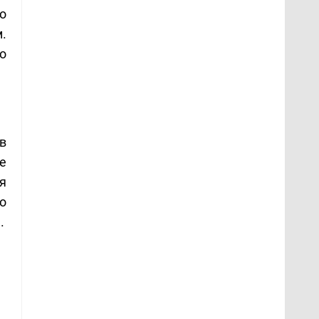
о
.
о
в
е
уя
о
.