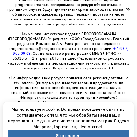
progorodsamara.ru
гиперссылка на ресурс обязательна,
в
противном случае будут применены нормы законодательства РФ
об авторских и смежных правах. Редакция портала не несет
ответственности за комментарии и материалы пользователей,
размещенные на сайте progorodsamara.ru и его субдоменах.
Наименование: сетевое издание PROGORODSAMARA
(ПРОГОРОДСАМАРА) Учредитель: ООО «Город Самара». Главный
редактор: Романова А.А. Электронная почта редакции:
progorodsamara@progorodsamara.ru, телефон редакции:
+7 (987)
905-00-63
. Свидетельство о регистрации СМИ: ЭЛ № ФС 77 -
65325 от 12 апреля 2016г. выдано Федеральной службой по
надзору в сфере связи, информационных технологий и массовых
коммуникаций. Возрастная категория сайта 16+
«На информационном ресурсе применяются рекомендательные
технологии (информационные технологии предоставления
информации на основе сбора, систематизации и анализа
сведений, относящихся к предпочтениям пользователей сети
«Интернет», находящихся на территории Российской
Федерации)». Правила применения рекомендательных
технологий в виджетах рекламно-обменной сети
«СМИ2» (PDF)
Мы используем cookie. Во время посещения сайта вы
соглашаетесь с тем, что мы обрабатываем ваши
персональные данные с использованием метрик Яндекс
Метрика, top.mail.ru, LiveInternet.
© 2026 «ProGorodSamara» | Все права защищены
Я согласен
Возрастная категория сайта 16+