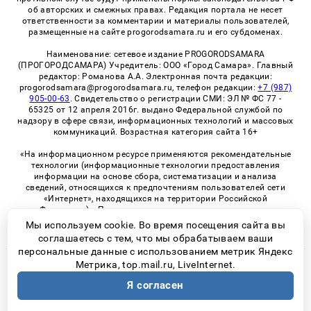
об авторских и смежных правах. Редакция портала не несет
ответственности за комментарии и материалы пользователей,
размещенные на сайте progorodsamara.ru и его субдоменах.
Наименование: сетевое издание PROGORODSAMARA
(ПРОГОРОДСАМАРА) Учредитель: ООО «Город Самара». Главный
редактор: Романова А.А. Электронная почта редакции:
progorodsamara@progorodsamara.ru, телефон редакции:
+7 (987)
905-00-63
. Свидетельство о регистрации СМИ: ЭЛ № ФС 77 -
65325 от 12 апреля 2016г. выдано Федеральной службой по
надзору в сфере связи, информационных технологий и массовых
коммуникаций. Возрастная категория сайта 16+
«На информационном ресурсе применяются рекомендательные
технологии (информационные технологии предоставления
информации на основе сбора, систематизации и анализа
сведений, относящихся к предпочтениям пользователей сети
«Интернет», находящихся на территории Российской
Федерации)». Правила применения рекомендательных
технологий в виджетах рекламно-обменной сети
«СМИ2» (PDF)
Мы используем cookie. Во время посещения сайта вы
соглашаетесь с тем, что мы обрабатываем ваши
персональные данные с использованием метрик Яндекс
Метрика, top.mail.ru, LiveInternet.
© 2026 «ProGorodSamara» | Все права защищены
Я согласен
Возрастная категория сайта 16+
Политика конфиденциальности