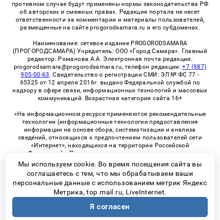
противном случае будут применены нормы законодательства РФ
об авторских и смежных правах. Редакция портала не несет
ответственности за комментарии и материалы пользователей,
размещенные на сайте progorodsamara.ru и его субдоменах.
Наименование: сетевое издание PROGORODSAMARA
(ПРОГОРОДСАМАРА) Учредитель: ООО «Город Самара». Главный
редактор: Романова А.А. Электронная почта редакции:
progorodsamara@progorodsamara.ru, телефон редакции:
+7 (987)
905-00-63
. Свидетельство о регистрации СМИ: ЭЛ № ФС 77 -
65325 от 12 апреля 2016г. выдано Федеральной службой по
надзору в сфере связи, информационных технологий и массовых
коммуникаций. Возрастная категория сайта 16+
«На информационном ресурсе применяются рекомендательные
технологии (информационные технологии предоставления
информации на основе сбора, систематизации и анализа
сведений, относящихся к предпочтениям пользователей сети
«Интернет», находящихся на территории Российской
Федерации)». Правила применения рекомендательных
технологий в виджетах рекламно-обменной сети
«СМИ2» (PDF)
Мы используем cookie. Во время посещения сайта вы
соглашаетесь с тем, что мы обрабатываем ваши
персональные данные с использованием метрик Яндекс
Метрика, top.mail.ru, LiveInternet.
© 2026 «ProGorodSamara» | Все права защищены
Я согласен
Возрастная категория сайта 16+
Политика конфиденциальности