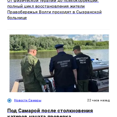
От физической терапии до психокоррекции:
полный цикл восстановления жители
Правобережья Волги проходят в Сызранской
больнице
Новости Самары
22 часа назад
Под Самарой после столкновения
катеров начата проверка