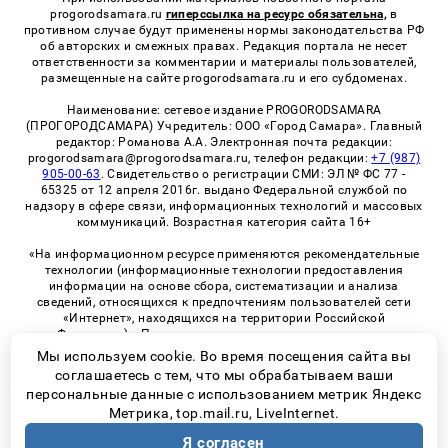
progorodsamara.ru
гиперссылка на ресурс обязательна,
в
противном случае будут применены нормы законодательства РФ
об авторских и смежных правах. Редакция портала не несет
ответственности за комментарии и материалы пользователей,
размещенные на сайте progorodsamara.ru и его субдоменах.
Наименование: сетевое издание PROGORODSAMARA
(ПРОГОРОДСАМАРА) Учредитель: ООО «Город Самара». Главный
редактор: Романова А.А. Электронная почта редакции:
progorodsamara@progorodsamara.ru, телефон редакции:
+7 (987)
905-00-63
. Свидетельство о регистрации СМИ: ЭЛ № ФС 77 -
65325 от 12 апреля 2016г. выдано Федеральной службой по
надзору в сфере связи, информационных технологий и массовых
коммуникаций. Возрастная категория сайта 16+
«На информационном ресурсе применяются рекомендательные
технологии (информационные технологии предоставления
информации на основе сбора, систематизации и анализа
сведений, относящихся к предпочтениям пользователей сети
«Интернет», находящихся на территории Российской
Федерации)». Правила применения рекомендательных
технологий в виджетах рекламно-обменной сети
«СМИ2» (PDF)
Мы используем cookie. Во время посещения сайта вы
соглашаетесь с тем, что мы обрабатываем ваши
персональные данные с использованием метрик Яндекс
Метрика, top.mail.ru, LiveInternet.
© 2026 «ProGorodSamara» | Все права защищены
Я согласен
Возрастная категория сайта 16+